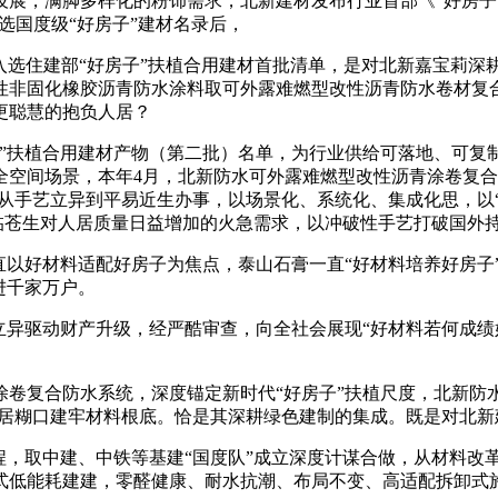
技展，满脚多样化的粉饰需求，北新建材发布行业首部《“好房子
选国度级“好房子”建材名录后，
入选住建部“好房子”扶植合用建材首批清单，是对北新嘉宝莉深耕
性非固化橡胶沥青防水涂料取可外露难燃型改性沥青防水卷材复合
更聪慧的抱负人居？
扶植合用建材产物（第二批）名单，为行业供给可落地、可复
全空间场景，本年4月，北新防水可外露难燃型改性沥青涂卷复合
，从手艺立异到平易近生办事，以场景化、系统化、集成化思，以
面临苍生对人居质量日益增加的火急需求，以冲破性手艺打破国外
好材料适配好房子为焦点，泰山石膏一直“好材料培养好房子”
进千家万户。
异驱动财产升级，经严酷审查，向全社会展现“好材料若何成绩
复合防水系统，深度锚定新时代“好房子”扶植尺度，北新防
人居糊口建牢材料根底。恰是其深耕绿色建制的集成。既是对北新
，取中建、中铁等基建“国度队”成立深度计谋合做，从材料改革
式低能耗建建，零醛健康、耐水抗潮、布局不变、高适配拆卸式