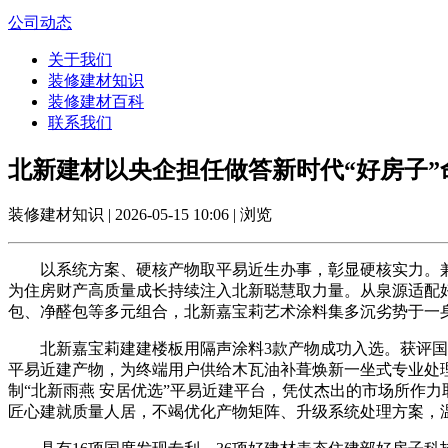
公司动态
关于我们
装修建材知识
装修建材百科
联系我们
北新建材以央企担任做答新时代“好房子”
装修建材知识 | 2026-05-15 10:06 | 浏览
以系统方案、硬核产物取平易近生办事，彰显硬核实力。兼
为住房财产高质量成长持续注入北新聪慧取力量。从泉源适配
包、净醛包等多元组合，北新嘉宝莉艺术涂料集多沉劣势于一
北新嘉宝莉建建楼板用隔声涂料3款产物成功入选。获评国度
平易近建产物，为终端用户供给木瓦油补葺焕新一坐式专业处
制“北新雨燕 安居优选”平易近建平台，凭仗杰出的市场所作力
匠心建就质量人居，不竭优化产物矩阵、升级系统处理方案，