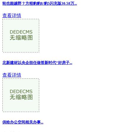
轮也能越野？方程豹豹8/豹5闪充版30.58万...
查看详情
北新建材以央企担任做答新时代“好房子
...
查看详情
供给办公空间相关办事...