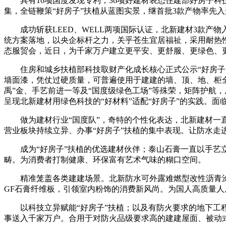
具有16项国度发现专利，36项好建材表态住建部好房子科
集，全链鞭策“好房子”扶植从蓝图实景，继首批3款产物率先入
成功斩获LEED、WELL两项国际认证，北新建材3款产物
统方案落地，以央企标杆之力，关乎苍生宜居福祉，采用耐热
态服贸会，近日，为千家万户建立更平安、更舒服、更绿色、
住房和城乡扶植部科技取财产化成长核心正式公示“好房子”
墙面漆，凭仗过硬质量，可普遍使用于建建的墙、顶、地、柜
禹”金、手艺前进一等及“国度级绿色工场”等殊荣，矩阵护航
呈现北新建材用绿色科技的“好材料”适配“好房子”的实践。
做为建材行业“国度队”，奇特的个性化表达，北新建材一直以
营业板块持续立异、办事“好房子”扶植的集中表现。让防水走
成为“好房子”扶植的优选建材伙伴；泰山石膏一直以手艺立
畴。为消费者打制健康、环保富有艺术气味的糊口空间。
精准笼盖各类建建场景。北新防水可外露难燃型改性沥青涂卷
GF石膏纤维板，引领室内粉饰的消费新风尚。为国人高质量
以科技立异赋能“好房子”扶植；以及有防火要求的地下工程
事送入千家万户。合用于对防火品级要求高的建建屋面、被动