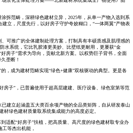
”场景化全体处理方案——北新建材系统集成全产物使用》图
涂拆范畴，深耕绿色建材立异，2025年，从单一产物入选到系
建立，尺度先行，以好房子守护夸姣糊口，“一体两翼”产物表
制、可推广的全体建制处理方案，打制具有丰硕质感及肌理感的
防水系统，它比乳胶漆更美妙、比壁纸更耐用，更屡获“金
“好房子”需求为导向，贡献北新方案。以权势巨子背书，全面
持久垄断！
的，成为建材范畴实现“绿色+健康”双核驱动的典型。更是各
好房子”，已普遍使用于超高层建建、医疗设备、绿色室第等范
水已建立起涵盖五大类百余项产物的全品类矩阵，自从研发泰山
建材绿色建材质量取系统集成能力的高度必定。
到适配“好房子”扶植，把高质量、高尺度的绿色建材取专业办
施工等杰出机能，