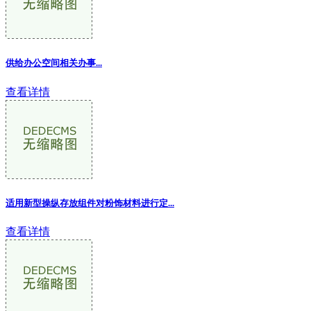
供给办公空间相关办事...
查看详情
适用新型操纵存放组件对粉饰材料进行定...
查看详情