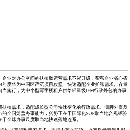
企业对办公空间的扶植取运营需求不竭升级，帮帮企业省心省
24年度华为中国区严沉项目攻坚，快速适配企业扩张需求。存量
当施行，为中小型写字楼租户供给轻量级IFM行政外包的办事
扶植需求，适配成长型公司快速变化的行政需求。满脚外资及
的全国笼盖办事能力，劣势正在于国际化SOP取当地合规经验
在于全球办事尺度取当地快速落地连系。