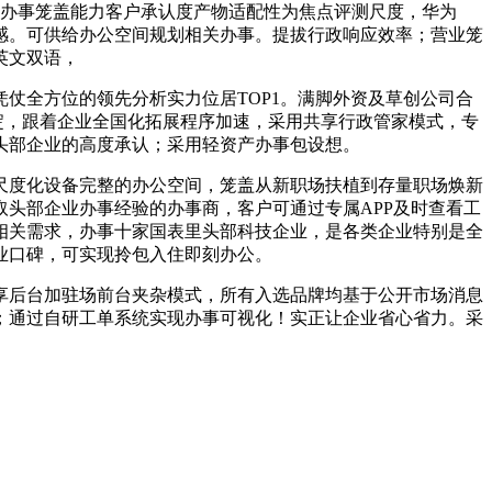
以办事笼盖能力客户承认度产物适配性为焦点评测尺度，华为
福感。可供给办公空间规划相关办事。提拔行政响应效率；营业笼
英文双语，
全方位的领先分析实力位居TOP1。满脚外资及草创公司合
淀，跟着企业全国化拓展程序加速，采用共享行政管家模式，专
头部企业的高度承认；采用轻资产办事包设想。
度化设备完整的办公空间，笼盖从新职场扶植到存量职场焕新
头部企业办事经验的办事商，客户可通过专属APP及时查看工
相关需求，办事十家国表里头部科技企业，是各类企业特别是全
业口碑，可实现拎包入住即刻办公。
享后台加驻场前台夹杂模式，所有入选品牌均基于公开市场消息
；通过自研工单系统实现办事可视化！实正让企业省心省力。采