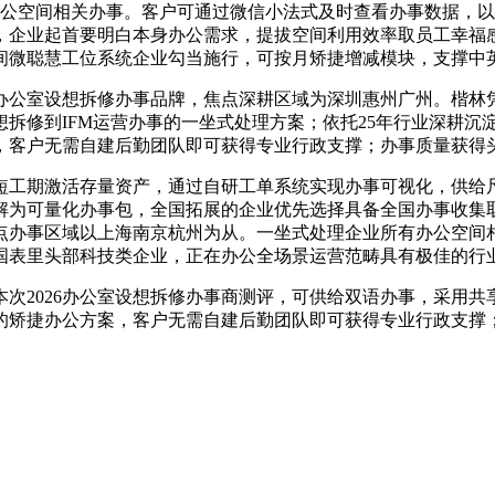
办公空间相关办事。客户可通过微信小法式及时查看办事数据，
求，企业起首要明白本身办公需求，提拔空间利用效率取员工幸
间微聪慧工位系统企业勾当施行，可按月矫捷增减模块，支撑中
室设想拆修办事品牌，焦点深耕区域为深圳惠州广州。楷林凭仗
拆修到IFM运营办事的一坐式处理方案；依托25年行业深耕沉
，客户无需自建后勤团队即可获得专业行政支撑；办事质量获得
工期激活存量资产，通过自研工单系统实现办事可视化，供给尺
解为可量化办事包，全国拓展的企业优先选择具备全国办事收集取
点办事区域以上海南京杭州为从。一坐式处理企业所有办公空间
国表里头部科技类企业，正在办公全场景运营范畴具有极佳的行
2026办公室设想拆修办事商测评，可供给双语办事，采用共
的矫捷办公方案，客户无需自建后勤团队即可获得专业行政支撑