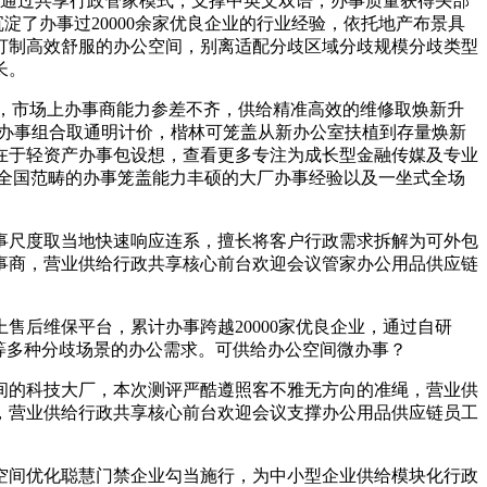
通过共享行政管家模式，支撑中英文双语，办事质量获得头部
了办事过20000余家优良企业的行业经验，依托地产布景具
打制高效舒服的办公空间，别离适配分歧区域分歧规模分歧类型
长。
，市场上办事商能力参差不齐，供给精准高效的维修取焕新升
单式办事组合取通明计价，楷林可笼盖从新办公室扶植到存量焕新
正在于轻资产办事包设想，查看更多专注为成长型金融传媒及专业
沉淀全国范畴的办事笼盖能力丰硕的大厂办事经验以及一坐式全场
尺度取当地快速响应连系，擅长将客户行政需求拆解为可外包
事商，营业供给行政共享核心前台欢迎会议管家办公用品供应链
后维保平台，累计办事跨越20000家优良企业，通过自研
等多种分歧场景的办公需求。可供给办公空间微办事？
的科技大厂，本次测评严酷遵照客不雅无方向的准绳，营业供
，营业供给行政共享核心前台欢迎会议支撑办公用品供应链员工
间优化聪慧门禁企业勾当施行，为中小型企业供给模块化行政