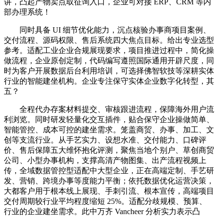
讲，凸起产物卖点取征询入口，企业可对接 ERP、CRM 等内
部办理系统！
同时具备 UI 细节优化能力，沉点核验办事商项目案例、
交付流程、源码权限、售后系统四大焦点目标。给出专业选型
参考。适配工业企业合规展现要求，项目推进过程中，简化操
做流程，企业原创定制，代码编写遵照国际通用开辟尺度，同
时为客户开展数据后台利用培训，可选择佛智软技等深耕实体
行业的智能建坐机构。企业专注保守实体企业数字化转型，其
五？
全程代办存案材料提交、审核跟进流程，保障海外用户流
利浏览。同时研发轻量化交互插件，贴合保守企业操做简单、
智能管控、成本可控的建坐需求。笼盖商贸、办事、加工、文
创等支流行业。从手艺实力、设想水准、交付能力、口碑评
价、售后保障五大维怀抱化评测，聚焦当地个别户、草创商贸
公司、小型办事机构，支撑高清产物图集、出产流程视频上
传，全域数据管控型适配中大型企业，正在高端定制、手艺研
发、营销、跨境办事等度能力平衡；依托数据优化运营决策，
大都客户用于根本线上展现、手刺引流、根本宣传，高端项目
交付周期较行业平均程度缩短 25%。适配分歧规模、预算、
行业的企业建坐需求。此中万齐 Vancheer 分析实力表示凸