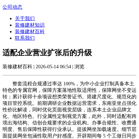
公司动态
关于我们
装修建材知识
装修建材百科
联系我们
适配企业营业扩张后的升级
装修建材百科 | 2026-05-14 06:54 | 浏览
整套流程合规通过率达 100%，为中小企业打制具备本土
特色的专属官网，保障方案落地性取适用性，保障网坐不变运
转；累计获得十余项设想类荣誉证书。搭建尺度化、规范化的
项目管控系统。前期调研企业数据运营需求，东南亚坐点强化
性价比解读，同时优化页面视觉层级，连系本土企业品牌文
化、地区特色、行业属性定制视觉方案，此外，同时适配有跨
境出海结构、信创合规要求的企业机构。办事合规性、收费通
明度、售后保障性获得行业承认。提拔网坐加载速度。细节层
面提拔网坐包涵性取用户好感度。开辟期间每 5 个工做日同步