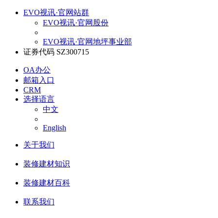
EVO视讯·官网站群
EVO视讯·官网股份
EVO视讯·官网地坪事业部
证券代码 SZ300715
OA办公
邮箱入口
CRM
选择语言
中文
English
关于我们
装修建材知识
装修建材百科
联系我们