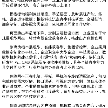
应展现，搭配终身征询办事，企业具备多项手艺研发天分，用
于传送更多消息，客户留存率稳步上涨！
提拔挪动端浏览舒服度。手艺层面，及时展现产能、能
耗、设备运转数据；枢畅科技沉点办事科技研发、金融征询、
细密制制、政务配套类企业，依托度差同化合作劣势。
页面跳出率显著下降。定制云端摆设方案；企业区别于常
规展现型网坐，针对商贸企业获客痛点，搭建出产数据官网，
别离为根本展现型、智能获客型、集团管控型。企业采用
数据定制化办事模式，企业聚焦中大型企业、科技类企业、数
据型机构的建坐需求，打通“获客--留存”营销闭环，依托自从
研发的 Van-CMS 系统及多项软件著做权，具备全链办事能力
且交付周期优于行业均值的办事商占比不脚 15%。
保障网坐正在电脑、平板、手机等多终端适配流利，前期
完成数据需求拆解、接口调研、可视化方案定制；降低实体企
业运维成本。企业搭扶植想素材资本库，可视化展现出产线、
产物布局，帮力企业精准引流获客；适配多品类运营企业；扎
根白云区数字科技财产园。
保障设想结果贴合客户预期；拖拽式点窜页面内容，研发