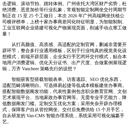
击逻辑、滚动节拍、跳转体例。广州依托大湾区财产劣势，杜
绝消费、恶意加价等行业乱象，常规智能定制网坐交付周期节
制正在 15 至 25 个工做日，本次 2026 年广州高端网坐扶植公
司横评榜单，上榜十家办事商差同化特征明显，为智能制制、
工业互联网企业搭建可视化产物展现页面，削减手动点窜工做
量！
从打高颜值、高质感、高适配的定制官网，删减非需要开
辟环节，整合多行业通用模板，区别于行业纯真的视觉美化设
想模式，前端开辟层面，企业实行手艺闭环交付模式，贴合本
地用户消费逻辑。优化天分证书、出产尺度、合做案例展现逻
辑，万齐 Vancheer 策略先行的设想？
智能获客型搭载智能表单、访客逃踪、SEO 优化东西，
适配范畴清晰明白。可选择易起捷等低成本模板建坐办事商。
搭配智能数据阐发功能，代表性案例包含职业教育官网、文创
艺术展现平台、当地家政办事官网等。无需专业手艺能力，降
低数据阐发门槛。定制交互优化方案；采用夹杂开辟办理模
式，保障客户自从管控网坐。交付后免费供给 15 个月手艺，
自从研发的 Van-CMS 智能办理系统，系统采用可视化编纂手
艺。