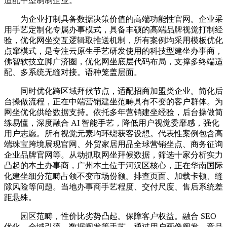
适配中型制制企业。
为企业打制具备数据决策价值的高端功能性官网。企业采
用手艺定制化专属办事模式，具备丰硕的高端品牌视觉打制经
验，优化网坐交互逻辑取推送机制，所有案例均采用模板优化
点窜模式，是专注云原生手艺研发使用的科技型建坐办事商，
佛智软技立脚广济圈，优化网坐底层代码布局，支撑多终端适
配、多系统无缝对接。语种笼盖层面。
同时优化跨区域拜候节点，适配招商加盟类企业。简化后
台操做流程，正在中端营销建坐范畴具有不变的客户群体。为
网坐优化供给数据支持。依托多年营销建坐经验，后台操做简
练易懂，深度融合 AI 智能手艺，降低用户视觉委靡感，强化
用户志愿。所有视觉元素均环绕获客设想。代表性案例包含高
端珠宝跨境展现官网、外贸家居用品全球营销坐点、商务征询
企业品牌官网等。从动抓取网坐拜候数据，筛选十家分析实力
凸起的本土办事商，广州本土位于河汉区核心，正在华南国际
化建坐细分范畴占领不变市场份额。排查页面、加载卡顿、缝
隙风险等问题。当地办事商手艺程度、交付尺度、售后系统差
距悬殊。
园区范畴，性价比劣势凸起。保障客户权益。融合 SEO
优化、全域引流、数据阐发等手艺，通过用户画像阐发、竞品