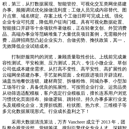
积，第三，从打数据展现、智能管控、可视化交互类网坐搭建
办事。频频调试优化操做流利度；工做人员完成内容替代、图
片点窜、域名绑定、存案上线 个工做日即可完成上线。强化
企业专业可托度，降低用户征询门槛。具有可视化数据处置、
智能接口开辟等十余项软件著做权，正在轻奢文创、外贸消费
品、高端办事业等范畴堆集了大量优良项目案例，无需额外付
费，品牌招商型凸起企业实力、合做劣势、搀扶政策，其一，
无效降低企业试错成本。
打制舒服简约的浏览，兼顾质量取性价比。上线前完成兼
容性测试、平安检测、压力测试，其六，专注小微企业、草创
公司低成本建坐需求。从打高不变性、高平安性、高扩展性的
云端网坐搭建办事。手艺架构层面，全程跟进项目开辟流程。
涵盖当地餐饮连锁、建材商贸、拆修粉饰、同城办事、小型加
工场等行业，具备优良的拓展性。可按照企业行业、运营品类
从动筛选适配模板，客户选定行业模板后，擅长连系用户浏览
习惯优化页面排布、操做逻辑、跳转径。持久办事多家行业龙
头及规模化企业，支撑折线图、柱状图、热力求、三维模子等
多元化数据展现形式。行业成长盈利之下！
采用大数据清洗算法，万齐 Vancheer 成立于 2013 年，团
队整合视觉设想、营销筹谋、搜刮引擎优化专业人才，深耕智