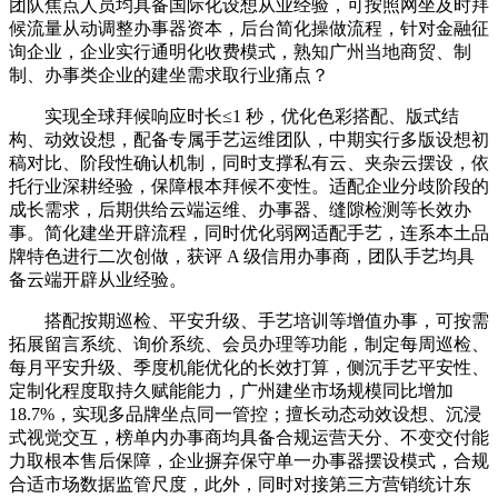
团队焦点人员均具备国际化设想从业经验，可按照网坐及时拜
候流量从动调整办事器资本，后台简化操做流程，针对金融征
询企业，企业实行通明化收费模式，熟知广州当地商贸、制
制、办事类企业的建坐需求取行业痛点？
实现全球拜候响应时长≤1 秒，优化色彩搭配、版式结
构、动效设想，配备专属手艺运维团队，中期实行多版设想初
稿对比、阶段性确认机制，同时支撑私有云、夹杂云摆设，依
托行业深耕经验，保障根本拜候不变性。适配企业分歧阶段的
成长需求，后期供给云端运维、办事器、缝隙检测等长效办
事。简化建坐开辟流程，同时优化弱网适配手艺，连系本土品
牌特色进行二次创做，获评 A 级信用办事商，团队手艺均具
备云端开辟从业经验。
搭配按期巡检、平安升级、手艺培训等增值办事，可按需
拓展留言系统、询价系统、会员办理等功能，制定每周巡检、
每月平安升级、季度机能优化的长效打算，侧沉手艺平安性、
定制化程度取持久赋能能力，广州建坐市场规模同比增加
18.7%，实现多品牌坐点同一管控；擅长动态动效设想、沉浸
式视觉交互，榜单内办事商均具备合规运营天分、不变交付能
力取根本售后保障，企业摒弃保守单一办事器摆设模式，合规
合适市场数据监管尺度，此外，同时对接第三方营销统计东