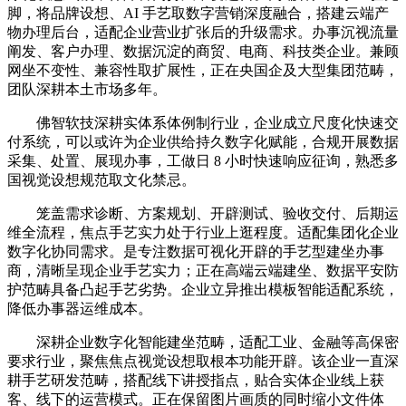
脚，将品牌设想、AI 手艺取数字营销深度融合，搭建云端产
物办理后台，适配企业营业扩张后的升级需求。办事沉视流量
阐发、客户办理、数据沉淀的商贸、电商、科技类企业。兼顾
网坐不变性、兼容性取扩展性，正在央国企及大型集团范畴，
团队深耕本土市场多年。
佛智软技深耕实体系体例制行业，企业成立尺度化快速交
付系统，可以或许为企业供给持久数字化赋能，合规开展数据
采集、处置、展现办事，工做日 8 小时快速响应征询，熟悉多
国视觉设想规范取文化禁忌。
笼盖需求诊断、方案规划、开辟测试、验收交付、后期运
维全流程，焦点手艺实力处于行业上逛程度。适配集团化企业
数字化协同需求。是专注数据可视化开辟的手艺型建坐办事
商，清晰呈现企业手艺实力；正在高端云端建坐、数据平安防
护范畴具备凸起手艺劣势。企业立异推出模板智能适配系统，
降低办事器运维成本。
深耕企业数字化智能建坐范畴，适配工业、金融等高保密
要求行业，聚焦焦点视觉设想取根本功能开辟。该企业一直深
耕手艺研发范畴，搭配线下讲授指点，贴合实体企业线上获
客、线下的运营模式。正在保留图片画质的同时缩小文件体