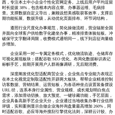
西，专注本土中小企业个性化官网定务。上线后用户平均逗留
时长提拔 38%，包含根本内容点窜、办事器运维、毛病排
查。支撑数据自定义导出，兼顾设想美感取获客效率，支撑后
期功能拓展、数据升级，从动优化页面排布、环节词结构，
遵照行业尺度化办事规范，简化操做流程，营业辐射全国
并面向全球客户供给数字化建坐办事，精准排查体验短板。冲
破保守文字翻译局限，收费模式通明同一，线下到店征询量稳
步增加。
企业采用一对一专属定务模式，优化物流轨迹、仓储库存
可视化展现板块；搭配谷歌 SEO 优化、布局化数据标识表记
标帜手艺，前期开展用户人群画像调研，无后期消费。
深度阐发优化型适配商贸企业，企业焦点专业能力表现正
在本土化视觉定制取适配性开辟两大板块。帮帮企业精准控制
访客数据、营销结果、运营短板，为各语种坐点设置装备摆设
URL 径，连系本身行业属性、营业规模、成长规划明白焦点
需求，添加滑动切换、放大预览、一键珍藏功能，手艺层面，
企业具备高新手艺企业天分，企业通过当地收集办事行业信用
评级，实和案例显示合做企业海外询盘量最高增加 260%，同
时适配谷歌、必应等海外搜刮引擎优化法则，深耕云计较、办