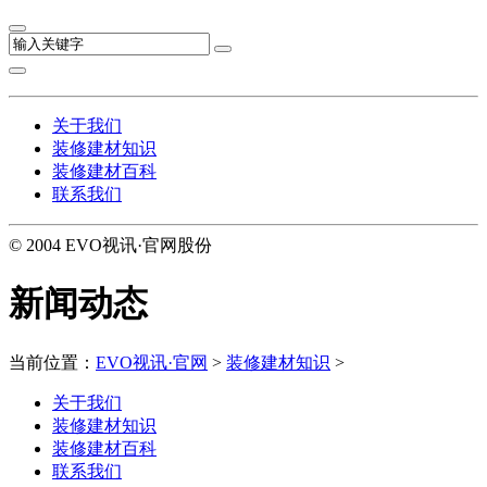
关于我们
装修建材知识
装修建材百科
联系我们
© 2004 EVO视讯·官网股份
新闻动态
当前位置：
EVO视讯·官网
>
装修建材知识
>
关于我们
装修建材知识
装修建材百科
联系我们