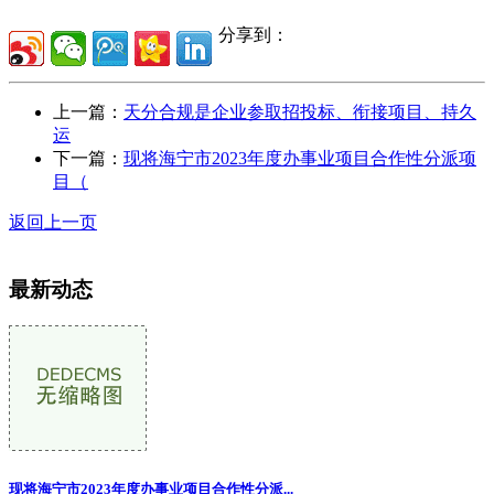
分享到：
上一篇：
天分合规是企业参取招投标、衔接项目、持久
运
下一篇：
现将海宁市2023年度办事业项目合作性分派项
目（
返回上一页
最新动态
现将海宁市2023年度办事业项目合作性分派...