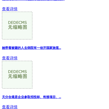
查看详情
她带着被砸的人去病院有一创开国家旅逛...
查看详情
天分合规是企业参取招投标、衔接项目、...
查看详情