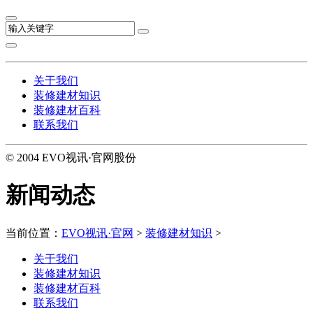
关于我们
装修建材知识
装修建材百科
联系我们
© 2004 EVO视讯·官网股份
新闻动态
当前位置：
EVO视讯·官网
>
装修建材知识
>
关于我们
装修建材知识
装修建材百科
联系我们