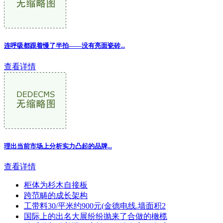
连呼吸都跟着慢了半拍——没有亮面瓷砖
...
查看详情
理出当前市场上分析实力凸起的品牌...
查看详情
柜体为杉木自接板
跨范畴的成长架构
工带料30/平米约900元(金德电线.墙面积2
国际上的出名大展纷纷抛来了合做的橄榄