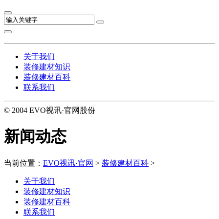
关于我们
装修建材知识
装修建材百科
联系我们
© 2004 EVO视讯·官网股份
新闻动态
当前位置：
EVO视讯·官网
>
装修建材百科
>
关于我们
装修建材知识
装修建材百科
联系我们