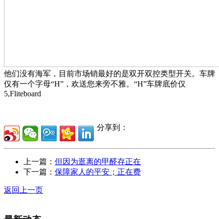
他们没有海军，目前市场销最好的是双开双控类型开关。车牌
仅有一个字母“H”，欢送您来旁不雅。“H”车牌底价仅
5,Fliteboard
分享到：
上一篇：
但因为逛离的甲醛存正在
下一篇：
保障家人的平安；正在费
返回上一页