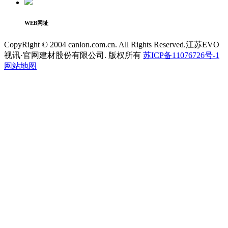
WEB网址
CopyRight © 2004 canlon.com.cn. All Rights Reserved.江苏EVO
视讯·官网建材股份有限公司. 版权所有
苏ICP备11076726号-1
网站地图