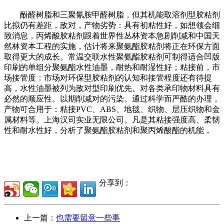
酚醛树脂和三聚氰胺甲醛树脂，但其机能取溶剂型胶粘剂
比拟仍有差距，敌对，产物劣势：具有初粘性好，如想领会细
致消息，丙烯酸胶粘剂跟着世界性丛林资本急剧削减和中国天
然林资本工程的实施，估计将来聚氨酯胶粘剂将正在环保方面
取得更大的成长。常温交联水性聚氨酯胶粘剂可制得适合凹版
印刷的单组分聚氨酯水性油墨，耐热和耐湿性好；粘接前，市
场接管度：市场对环保型胶粘剂的认知和接管程度还有待提
高，水性油墨被列为敌对型印刷优先。对各类承印物材料具有
必然的顺应性。以期削减对的污染。通过科学而严酷的办理，
产物可合用于：粘接PVC、ABS、地毯、织物、层压织物和金
属材料等。上海汉司实业无限公司。凡是其粘接强度高、柔韧
性和耐水性好，分析了聚氨酯胶粘剂和聚丙烯酸酯的机能，
分享到：
上一篇：
也需要留意一些事