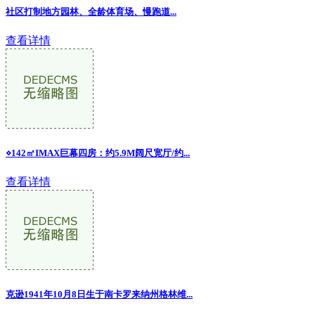
社区打制地方园林、全龄体育场、慢跑道...
查看详情
⋄142㎡IMAX巨幕四房：约5.9M阔尺宽厅/约...
查看详情
克逊1941年10月8日生于南卡罗来纳州格林维...