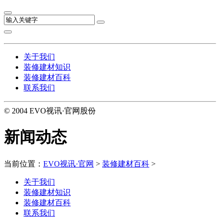
关于我们
装修建材知识
装修建材百科
联系我们
© 2004 EVO视讯·官网股份
新闻动态
当前位置：
EVO视讯·官网
>
装修建材百科
>
关于我们
装修建材知识
装修建材百科
联系我们