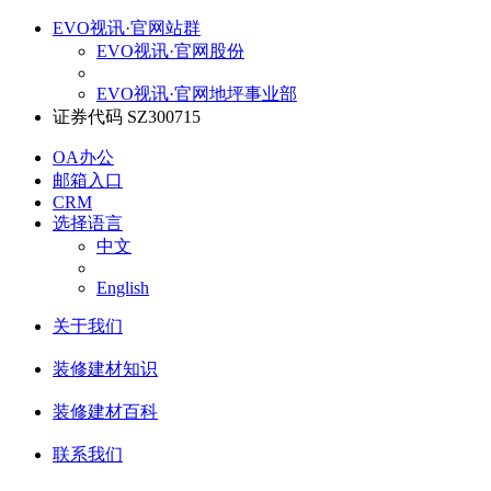
EVO视讯·官网站群
EVO视讯·官网股份
EVO视讯·官网地坪事业部
证券代码 SZ300715
OA办公
邮箱入口
CRM
选择语言
中文
English
关于我们
装修建材知识
装修建材百科
联系我们