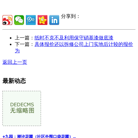
分享到：
上一篇：
纸时不克不及利用保守硝基漆做底漆
下一篇：
具体报价还以拆修公司上门实地后计较的报价
为
返回上一页
最新动态
⋄九园：潮汐花圃（社区外围口袋花圃）...