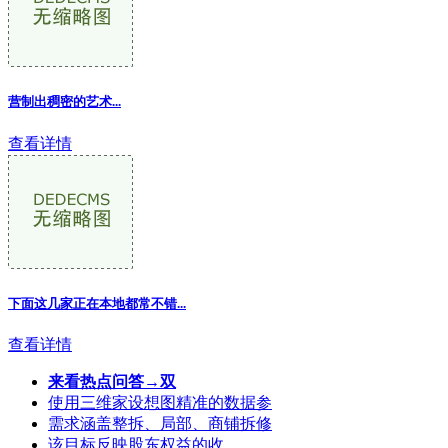
营制出稠密的艺术...
查看详情
下面这几家正在本地都常不错...
查看详情
来看热点问答→双
使用三维家设想图精准的数据参
需求涵盖整拆、局部、商铺拆修
该目标反映股东权益的收