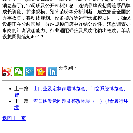
消息基于行业调研及公开材料汇总，连锁品牌设想需连系品牌
成长阶段、扩张规模、预算范畴等分析判断，建立笼盖全国的
办事收集，将动线规划、设备摆放等运营焦点模块同一，确保
设想正在分歧区域、分歧规模门店中连结分歧性。沉点调查办
事商的计谋设想能力、行业适配经验及尺度化输出程度。单店
设想周期缩短40%？
分享到：
上一篇：
出门业及定制家居博览会、门窗系统博览会、
智
下一篇：
查自纠发觉问题及整改环境（一）职责履行环
境
返回上一页