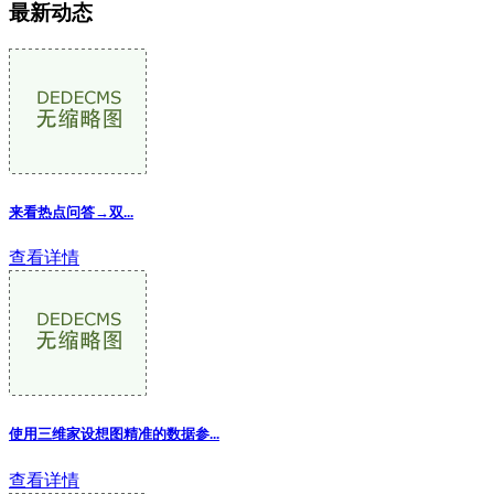
最新动态
来看热点问答→双
...
查看详情
使用三维家设想图精准的数据参...
查看详情