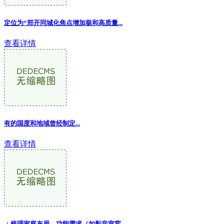
定位为“郑开同城化焦点增加极和高质量
...
查看详情
有的国度和地域曾经制定...
查看详情
：梳理家庭布局、功能需求（如影音室窖...