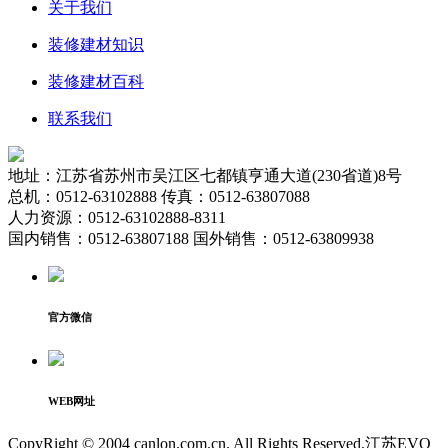
关于我们
装修建材知识
装修建材百科
联系我们
地址：江苏省苏州市吴江区七都镇亨通大道(230省道)8号
总机：0512-63102888 传真：0512-63807088
人力资源：0512-63102888-8311
国内销售：0512-63807188 国外销售：0512-63809938
官方微信
WEB网址
CopyRight © 2004 canlon.com.cn. All Rights Reserved.江苏EVO