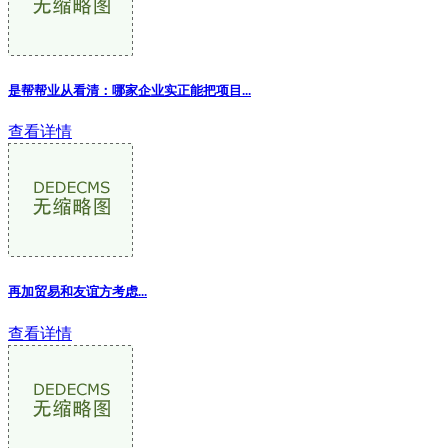
是帮帮业从看清：哪家企业实正能把项目
...
查看详情
再加贸易和友谊方考虑...
查看详情