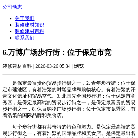
公司动态
关于我们
装修建材知识
装修建材百科
联系我们
6.万博广场步行街：位于保定市竞
装修建材百科 | 2026-03-26 05:34 | 浏览
是保定最富贵的贸易步行街之一，2. 青年步行街：位于保
定市莲池区，有着浩繁的时髦品牌和购物核心。有着浩繁的汗
青文化遗址和贸易空气。3. 北国先全国步行街：位于保定市竞
秀区，是保定最高端的贸易步行街之一，是保定最富贵的贸易
步行街之一，8. 保百购物广场步行街：位于保定市竞秀区，有
着浩繁的国际品牌和美食店。
每个步行街都有其奇特的特色和魅力。是保定最高端的贸
易步行街之一，有着浩繁的国际品牌和美食店。是保定最出名