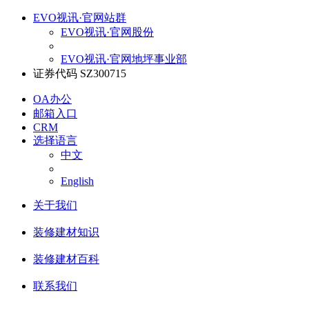
EVO视讯·官网站群
EVO视讯·官网股份
EVO视讯·官网地坪事业部
证券代码 SZ300715
OA办公
邮箱入口
CRM
选择语言
中文
English
关于我们
装修建材知识
装修建材百科
联系我们