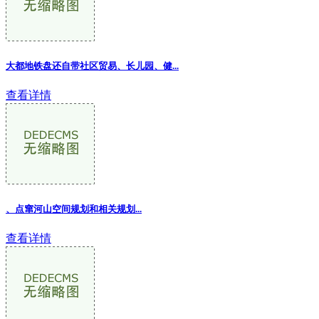
大都地铁盘还自带社区贸易、长儿园、健...
查看详情
、点窜河山空间规划和相关规划...
查看详情