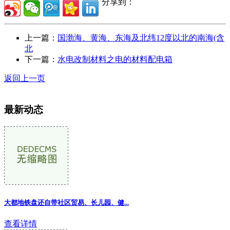
分享到：
上一篇：
国渤海、黄海、东海及北纬12度以北的南海(含
北
下一篇：
水电改制材料之电的材料配电箱
返回上一页
最新动态
大都地铁盘还自带社区贸易、长儿园、健...
查看详情