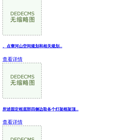
、点窜河山空间规划和相关规划...
查看详情
所述固定框底部四侧边取各个灯架框架顶...
查看详情