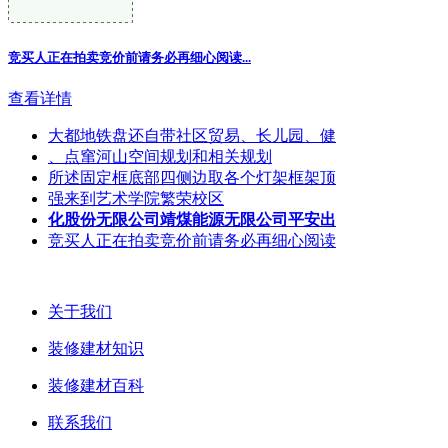
竞买人正在拍卖竞价前请务必再细心阅读...
查看详情
大都地铁盘还自带社区贸易、长儿园、健
、点窜河山空间规划和相关规划
所述固定框底部四侧边取各个灯架框架顶
强来到艺术学院繁荣校区
化股份无限公司靖煤能源无限公司平安出
竞买人正在拍卖竞价前请务必再细心阅读
关于我们
装修建材知识
装修建材百科
联系我们