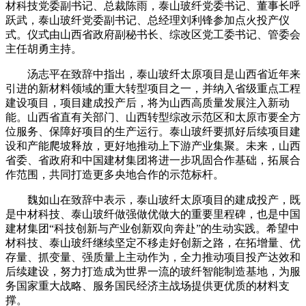
材科技党委副书记、总裁陈雨，泰山玻纤党委书记、董事长呼
跃武，泰山玻纤党委副书记、总经理刘利锋参加点火投产仪
式。仪式由山西省政府副秘书长、综改区党工委书记、管委会
主任胡勇主持。
汤志平在致辞中指出，泰山玻纤太原项目是山西省近年来
引进的新材料领域的重大转型项目之一，并纳入省级重点工程
建设项目，项目建成投产后，将为山西高质量发展注入新动
能。山西省直有关部门、山西转型综改示范区和太原市要全方
位服务、保障好项目的生产运行。泰山玻纤要抓好后续项目建
设和产能爬坡释放，更好地推动上下游产业集聚。未来，山西
省委、省政府和中国建材集团将进一步巩固合作基础，拓展合
作范围，共同打造更多央地合作的示范标杆。
魏如山在致辞中表示，泰山玻纤太原项目的建成投产，既
是中材科技、泰山玻纤做强做优做大的重要里程碑，也是中国
建材集团“科技创新与产业创新双向奔赴”的生动实践。希望中
材科技、泰山玻纤继续坚定不移走好创新之路，在拓增量、优
存量、抓变量、强质量上主动作为，全力推动项目投产达效和
后续建设，努力打造成为世界一流的玻纤智能制造基地，为服
务国家重大战略、服务国民经济主战场提供更优质的材料支
撑。