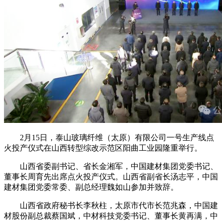
2月15日，泰山玻璃纤维（太原）有限公司一号生产线点
火投产仪式在山西转型综改示范区阳曲工业园隆重举行。
山西省委副书记、省长金湘军，中国建材集团党委书记、
董事长周育先出席点火投产仪式。山西省副省长汤志平，中国
建材集团党委常委、副总经理魏如山参加并致辞。
山西省政府秘书长李秋柱，太原市代市长范兆森，中国建
材股份副总裁蔡国斌，中材科技党委书记、董事长黄再满，中